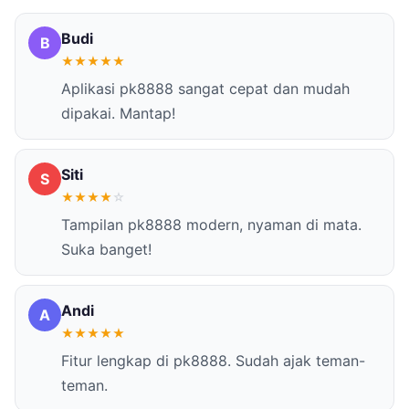
Budi
B
★
★
★
★
★
Aplikasi pk8888 sangat cepat dan mudah
dipakai. Mantap!
Siti
S
★
★
★
★
☆
Tampilan pk8888 modern, nyaman di mata.
Suka banget!
Andi
A
★
★
★
★
★
Fitur lengkap di pk8888. Sudah ajak teman-
teman.