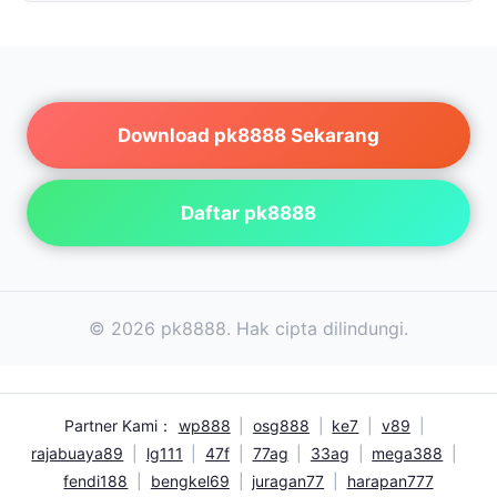
Download pk8888 Sekarang
Daftar pk8888
© 2026 pk8888. Hak cipta dilindungi.
Partner Kami：
wp888
|
osg888
|
ke7
|
v89
|
rajabuaya89
|
lg111
|
47f
|
77ag
|
33ag
|
mega388
|
fendi188
|
bengkel69
|
juragan77
|
harapan777