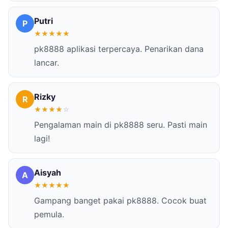
Putri
P
★
★
★
★
★
pk8888 aplikasi terpercaya. Penarikan dana
lancar.
Rizky
R
★
★
★
★
☆
Pengalaman main di pk8888 seru. Pasti main
lagi!
Aisyah
A
★
★
★
★
★
Gampang banget pakai pk8888. Cocok buat
pemula.