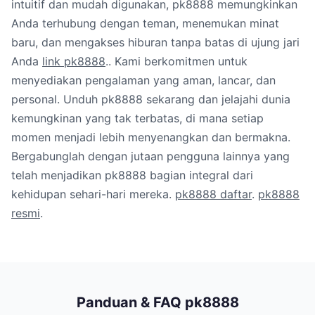
intuitif dan mudah digunakan, pk8888 memungkinkan
Anda terhubung dengan teman, menemukan minat
baru, dan mengakses hiburan tanpa batas di ujung jari
Anda
link pk8888
.. Kami berkomitmen untuk
menyediakan pengalaman yang aman, lancar, dan
personal. Unduh pk8888 sekarang dan jelajahi dunia
kemungkinan yang tak terbatas, di mana setiap
momen menjadi lebih menyenangkan dan bermakna.
Bergabunglah dengan jutaan pengguna lainnya yang
telah menjadikan pk8888 bagian integral dari
kehidupan sehari-hari mereka.
pk8888 daftar
.
pk8888
resmi
.
Panduan & FAQ pk8888