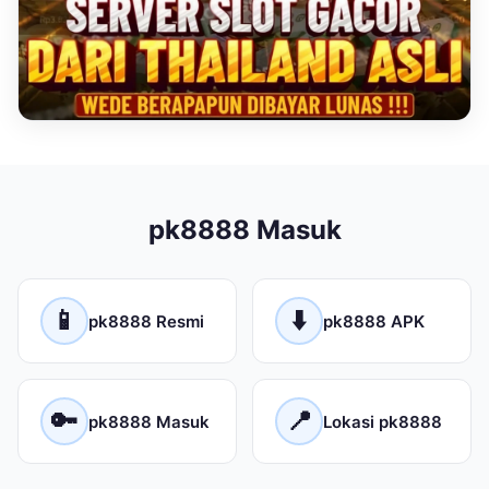
pk8888 Masuk
📱
⬇️
pk8888 Resmi
pk8888 APK
🔑
📍
pk8888 Masuk
Lokasi pk8888