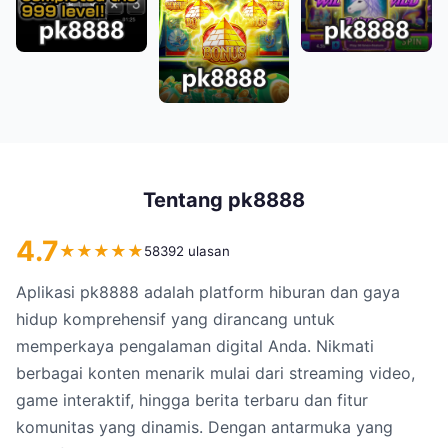
Tentang pk8888
4.7
★
★
★
★
★
58392 ulasan
Aplikasi pk8888 adalah platform hiburan dan gaya
hidup komprehensif yang dirancang untuk
memperkaya pengalaman digital Anda. Nikmati
berbagai konten menarik mulai dari streaming video,
game interaktif, hingga berita terbaru dan fitur
komunitas yang dinamis. Dengan antarmuka yang