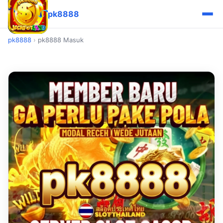
pk8888
pk8888
›
pk8888 Masuk