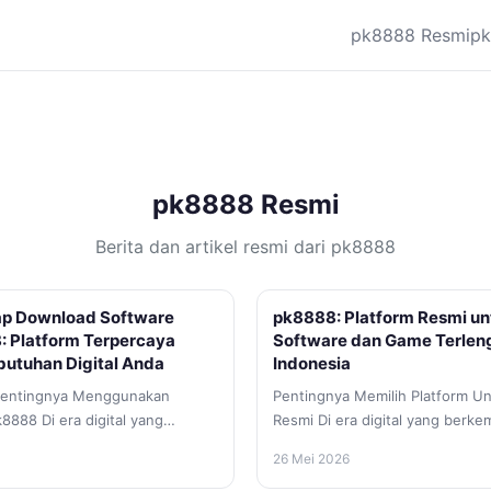
pk8888 Resmi
pk
pk8888 Resmi
Berita dan artikel resmi dari pk8888
p Download Software
pk8888: Platform Resmi u
: Platform Terpercaya
Software dan Game Terlen
utuhan Digital Anda
Indonesia
 Pentingnya Menggunakan
Pentingnya Memilih Platform U
8888 Di era digital yang
Resmi Di era digital yang berk
aat ini, kebutuhan akan
ini, kebutuhan akan perangkat 
26 Mei 2026
software...