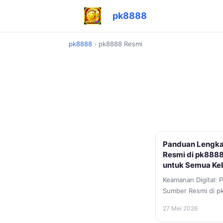
pk8888
pk8888
›
pk8888 Resmi
Panduan Lengka
Resmi di pk8888
untuk Semua Keb
Keamanan Digital:
Sumber Resmi di pk
berkembang pesat s
27 Mei 2026
perangkat lunak...