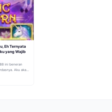
u, Eh Ternyata
itku yang Wajib
888 ini beneran
cerdasnya. Aku akan
ikin hidup...