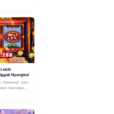
 Lebih
Nggak Nyangka!
ih Gampang? Jujur,
aes! Apa kabar
i...