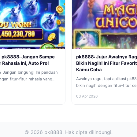
 pk8888: Jangan Sampe
pk8888: Jujur Awalnya Rag
 Rahasia Ini, Auto Pro!
Bikin Nagih! Ini Fitur Favor
Kamu Coba
8? Jangan bingung! Ini panduan
Awalnya ragu, tapi aplikasi pk8
an fitur-fitur rahasia yang
bikin nagih dengan fitur-fitur 
r langsung jadi pro.
bahas fitur-fitur favoritku yang b
03 Apr 2026
© 2026 pk8888. Hak cipta dilindungi.